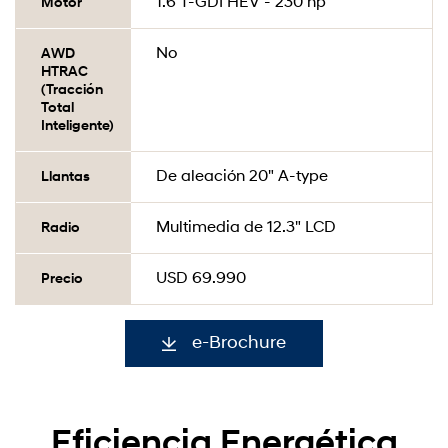
1.6 T-GDI HEV - 230 hp
Motor
No
AWD
HTRAC
(Tracción
Total
Inteligente)
De aleación 20" A-type
Llantas
Multimedia de 12.3" LCD
Radio
USD 69.990
Precio
e-Brochure
Eficiencia Energética