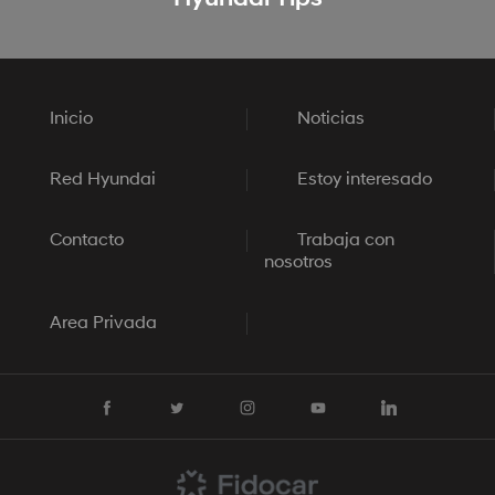
10
ByPass Automotores
Bypass 164, Artigas
Horario: 08:00 - 18:00 hs
Inicio
Noticias
Tel.: 47732265
bypassautomotores@gmail.com
Red Hyundai
Estoy interesado
11
Hyundai Punta del Este
Contacto
Trabaja con
nosotros
Av. Roosevelt Pda 13.
Horario: 09:30 - 19:30 hs
Tel.: 4248 9392
Area Privada
hyundaipuntadeleste@gmail.com
12
Hyundai San José
Ruta 3 Nro. 396, KM. 91
Horario: 08:30 - 19:00 hs