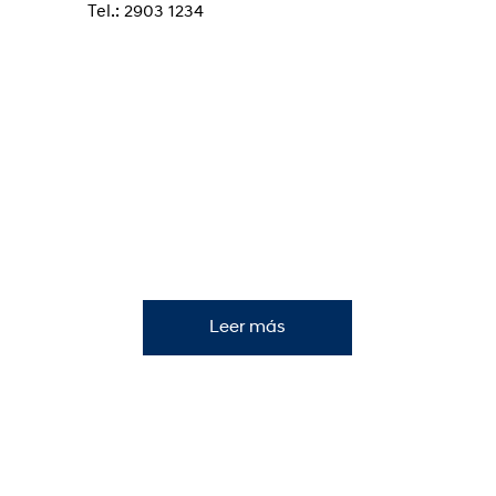
Tel.: 2903 1234
⠀
3
Hyundai Pocitos
Av. Brasil 3149 y Rambla
Mi Hyundai
Horario: Lunes a viernes de 09:30 a 18:30 y
Sábados de 11:00 a 14:00 hs.
Tel.: 2683 6251
Consultá la campaña de servicios actual.
⠀
Leer más
4
OV Car
Independencia 975
Tel.: 4723 4303