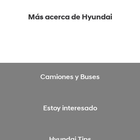
Tel.: 24815151
info@zucchino.com.uy
Más acerca de Hyundai
8
Horacio Barreiro Automóviles
L. A. de Herrera 590
Hyundai Card
Horario: 08:00 - 19:00 hs
Tel.: 23653900
horaciobarreiro2010@hotmail.com
Camiones y Buses
9
Lagomar Automóviles
Av. Giannattasio Km 21
Lunes a viernes de 9:30 a 13:00 y de 14:00 a
Estoy interesado
19 hs/ sábados de 9:30 a 13:30 hs
Tel.: 2682 9648
lagomarautomoviles@hotmail.com
Hyundai Tips