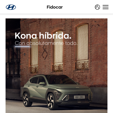
"/>
"/>
"/>
Fidocar