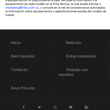
a equipamientos no disponibles en el país. Verifique la información y el
equipamiento de cada modelo en la ficha técnica, la cual puede solicitar a
marketing@hfsa.com.uy
, y consulte en la red de concesionarios autorizados
la información sobre equipamientos y especificaciones exactas del modelo de
interés.
Inicio
Noticias
Red Hyundai
Estoy interesado
Contacto
Trabaja con
nosotros
Area Privada