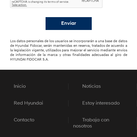
Enviar
Los datos personales de los usuarios se incorporarán a una base de datos
de Hyundai Fidocar, serán mantenidas en reserva, tratados de acuerdo a
la legislación vigente, utilizados para mejorar el servicio mediante envíos
de información de la marca y otras finalidades adecuadas al giro de
HYUNDAI FIDOCAR S.A.
Inicio
Noticias
Red Hyundai
Estoy interesado
Contacto
Trabaja con
nosotros