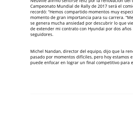
Neuville afirmó sentirse feliz por la renovación del
Campeonato Mundial de Rally de 2017 será el comien
recordó: “Hemos compartido momentos muy especiale
momento de gran importancia para su carrera. “Me e
se genera mucha ansiedad por descubrir lo que viene
de extender mi contrato con Hyundai por dos años má
seguidores.
Michel Nandan, director del equipo, dijo que la re
pasado por momentos difíciles, pero hoy estamos e
puede enfocar en lograr un final competitivo para 