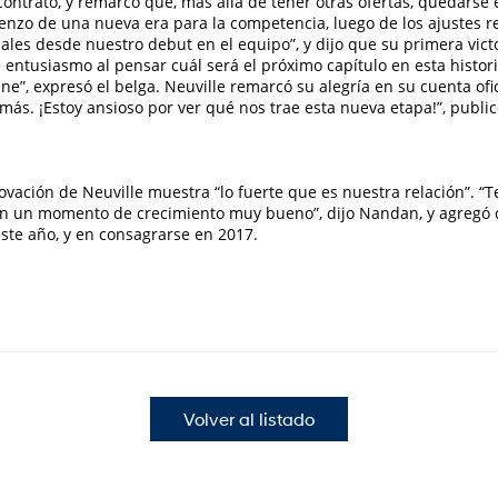
 contrato, y remarcó que, más allá de tener otras ofertas, quedarse e
zo de una nueva era para la competencia, luego de los ajustes rea
s desde nuestro debut en el equipo”, y dijo que su primera victo
ntusiasmo al pensar cuál será el próximo capítulo en esta histori
”, expresó el belga. Neuville remarcó su alegría en su cuenta ofici
s. ¡Estoy ansioso por ver qué nos trae esta nueva etapa!”, publicó 
novación de Neuville muestra “lo fuerte que es nuestra relación”
n un momento de crecimiento muy bueno”, dijo Nandan, y agregó qu
este año, y en consagrarse en 2017.
Volver al listado