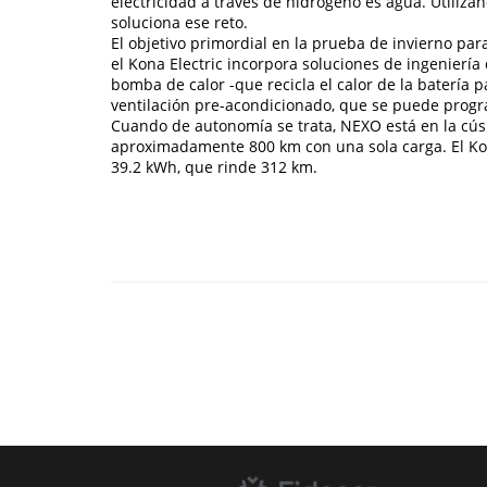
electricidad a través de hidrógeno es agua. Utiliz
soluciona ese reto.
El objetivo primordial en la prueba de invierno par
el Kona Electric incorpora soluciones de ingeniería 
bomba de calor -que recicla el calor de la batería pa
ventilación pre-acondicionado, que se puede prog
Cuando de autonomía se trata, NEXO está en la cúsp
aproximadamente 800 km con una sola carga. El Kona
39.2 kWh, que rinde 312 km.