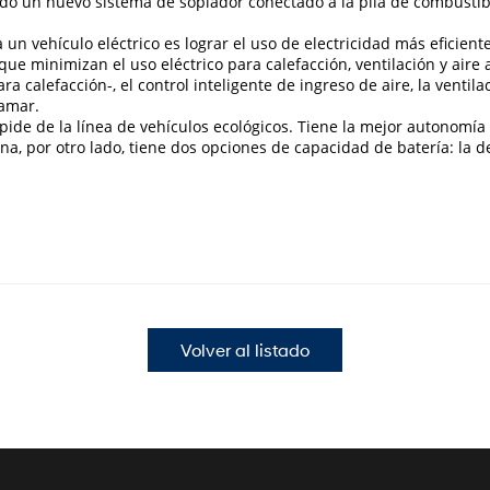
ando un nuevo sistema de soplador conectado a la pila de combustibl
a un vehículo eléctrico es lograr el uso de electricidad más eficie
que minimizan el uso eléctrico para calefacción, ventilación y aire
ra calefacción-, el control inteligente de ingreso de aire, la ventil
ramar.
ide de la línea de vehículos ecológicos. Tiene la mejor autonomía
, por otro lado, tiene dos opciones de capacidad de batería: la de
Volver al listado